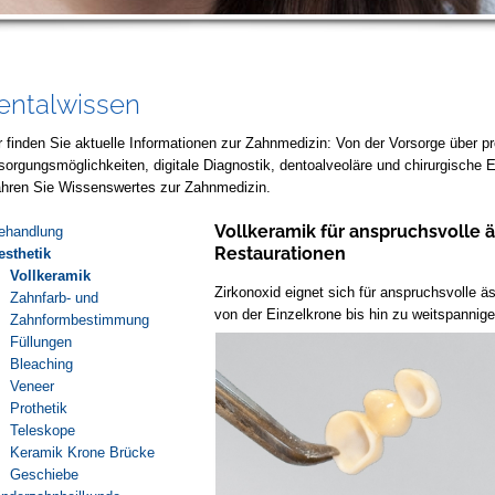
entalwissen
r finden Sie aktuelle Informationen zur Zahnmedizin: Von der Vorsorge über p
sorgungsmöglichkeiten, digitale Diagnostik, dentoalveoläre und chirurgische Ei
ahren Sie Wissenswertes zur Zahnmedizin.
Vollkeramik für anspruchsvolle 
ehandlung
Restaurationen
esthetik
Vollkeramik
Zirkonoxid eignet sich für anspruchsvolle ä
Zahnfarb- und
von der Einzelkrone bis hin zu weitspannig
Zahnformbestimmung
Füllungen
Bleaching
Veneer
Prothetik
Teleskope
Keramik Krone Brücke
Geschiebe