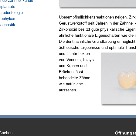
inderzahnheilkunde
mplantate
arodontologie
Überempfindlichkeitsreaktionen neigen. Zirk
rophylaxe
Gerüstwerkstoff seit Jahren in der Zahnheilk
iagnostik
Zirkonoxid besitzt gute physikalische Eigen
ähnliche funktionale Eigenschaften wie die
Die dentinähnliche Grundfärbung ermöglich
ästhetische Ergebnisse und optimale Trans
und Lichtreflexion
von Veneers, Inlays
und Kronen und
Brücken lässt
behandelte Zähne
wie natürliche
aussehen.
 Aachen
Öffnungsz