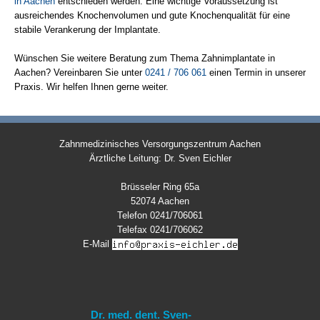
in Aachen
entschieden werden. Eine wichtige Voraussetzung ist
ausreichendes Knochenvolumen und gute Knochenqualität für eine
stabile Verankerung der Implantate.
Wünschen Sie weitere Beratung zum Thema Zahnimplantate in
Aachen? Vereinbaren Sie unter
0241 / 706 061
einen Termin in unserer
Praxis. Wir helfen Ihnen gerne weiter.
Zahnmedizinisches Versorgungszentrum Aachen
Ärztliche Leitung: Dr. Sven Eichler
Brüsseler Ring 65a
52074 Aachen
Telefon 0241/706061
Telefax 0241/706062
E-Mail
Dr. med. dent. Sven-