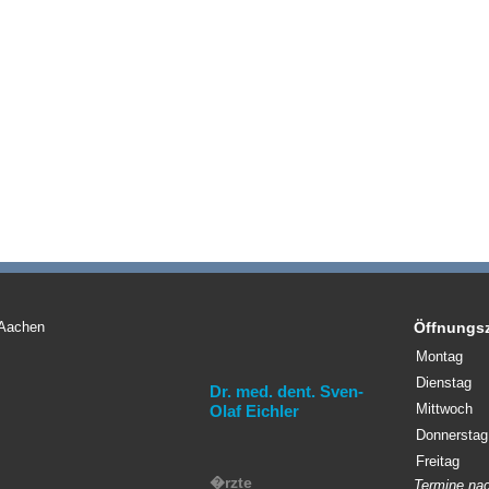
 Aachen
Öffnungsz
Montag
Dienstag
Dr. med. dent. Sven-
Mittwoch
Olaf Eichler
Donnerstag
Freitag
�rzte
Termine nac