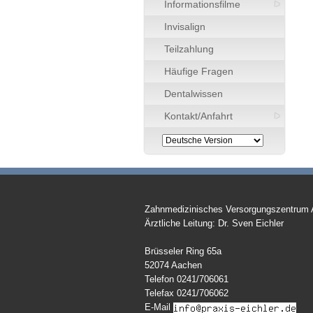
Informationsfilme
Invisalign
Teilzahlung
Häufige Fragen
Dentalwissen
Kontakt/Anfahrt
Zahnmedizinisches Versorgungszentrum
Ärztliche Leitung: Dr. Sven Eichler
Brüsseler Ring 65a
52074 Aachen
Telefon 0241/706061
Telefax 0241/706062
E-Mail