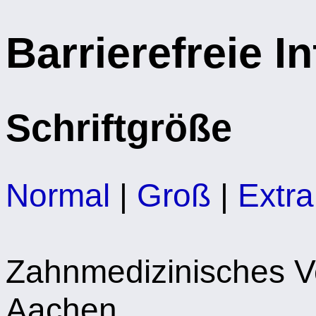
Barrierefreie I
Schriftgröße
Normal
|
Groß
|
Extr
Zahnmedizinisches 
Aachen