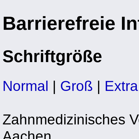
Barrierefreie I
Schriftgröße
Normal
|
Groß
|
Extr
Zahnmedizinisches 
Aachen