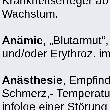
Krankheitserreger a
Wachstum.
Anämie
, „Blutarmut
und/oder Erythroz. im
Anästhesie
, Empfind
Schmerz,- Temperatu
infolge einer Störun