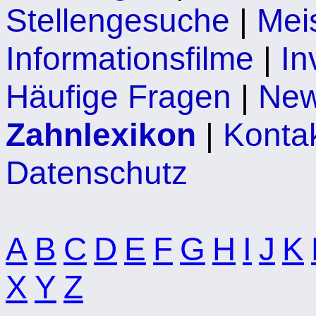
Stellengesuche
|
Mei
Informationsfilme
|
In
Häufige Fragen
|
Ne
Zahnlexikon
|
Kontak
Datenschutz
A
B
C
D
E
F
G
H
I
J
K
X
Y
Z