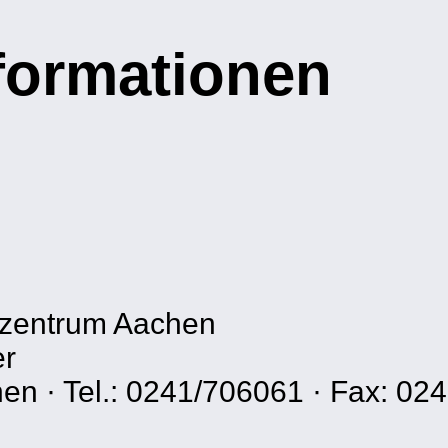
nformationen
szentrum Aachen
er
en · Tel.: 0241/706061 · Fax: 02