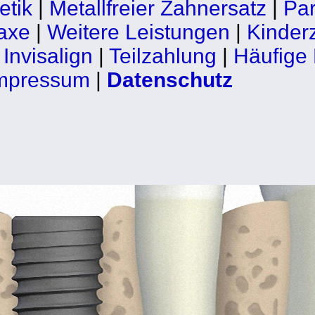
etik
|
Metallfreier Zahnersatz
|
Par
axe
|
Weitere Leistungen
|
Kinder
|
Invisalign
|
Teilzahlung
|
Häufige
mpressum
|
Datenschutz